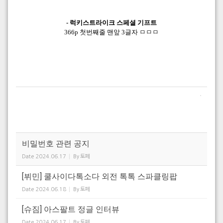
- 럭키스트라이크 스페셜 기프트
366p 첫번째줄 맨앞 3글자 ㅁㅁㅁ
비밀번호 관련 공지
Date
2024.06.17
By
토페
[뷔민] 쿨사이다톡소다 외전 톡톡 스파클링팝
Date
2024.06.18
By
토페
[슈짐] 아스팔트 정글 인터뷰
Date
2024.06.17
By
토페