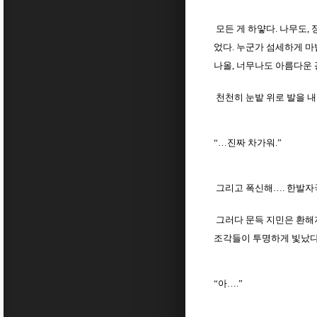
모든 게 하얗다. 나무도,
었다. 누군가 섬세하게 마
나올, 너무나도 아름다운
천천히 눈밭 위로 발을 내
“…진짜 차가워.”
그리고 폭신해…. 한발자국
그러다 문득 지민은 환해지
조각들이 투명하게 빛났다.
“아….”