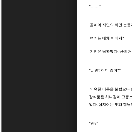
“…….”
곧이어 지민의 까만 눈동자
여기는 대체 어디지?
지민은 당황했다. 난생 처
“…란? 어디 있어?”
익숙한 이름을 불렀으나 답
장식품은 하나같이 고풍스러
었다. 심지어는 첫째 형님
“란?”