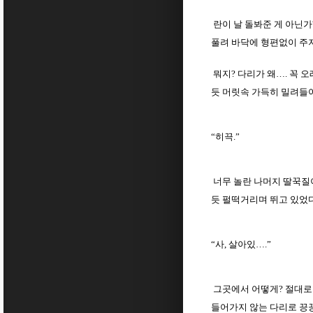
란이 날 돌봐준 게 아닌가
풀려 바닥에 형편없이 주
뭐지? 다리가 왜…. 꼭 
듯 머릿속 가득히 밀려들어
“히끅.”
너무 놀란 나머지 딸꾹질이
듯 펄떡거리며 뛰고 있었다
“사, 살아있….”
그곳에서 어떻게? 절대로 
들어가지 않는 다리로 끙끙