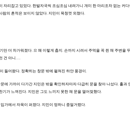
이 자리잡고 있었다. 한발자국씩 조심조심 내려가니 개미 한 마리조차 없는 커
사람의 흔적은 보이지 않았다. 지민이 목청껏 외쳤다.
기만 더 차가워졌다. 으 왜 이렇게 춥지. 손까지 시려서 주먹을 꼭 쥔 채 주변을 
런 건 아니….
이 들어왔다. 정확히는 창문 밖에 펼쳐진 하얀 풍경이.
창문에 가까이 다가간 지민은 밖을 확인하자마자 다급히 문을 찾아 나섰다. 홀과
한기가 느껴진다. 지민은 그도 느끼지 못한 채 문을 열어젖혔다.
 입가에서 자욱이 퍼졌다. 지민이 멍하니 중얼거렸다.