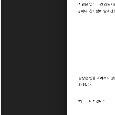
지민은 넋이 나간 감탄사를
명하다. 찬바람에 발개진 
감상은 밥을 먹여주지 않는
내쉬었다.
“하아…미치겠네.”