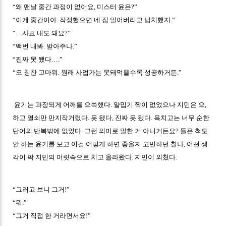
“왜 맨날 중간 과정이 없어요, 미스터 윤은?”
“이게 중간이야. 작정했으면 네 집 밀어버리고 납치했지.”
“…사표 내도 돼요?”
“백번 내봐. 받아주나.”
“진짜 못 됐다….”
“오 칭찬 고마워. 원래 사업가는 못돼먹을수록 성공하거든.”
윤기는 과장되게 어깨를 으쓱했다. 얄밉기 짝이 없었으나 지민은 으,
하고 열쇠만 만지작거렸다. 못 됐다, 진짜 못 됐다. 욕치고는 너무 순한
단어의 반복밖에 없었다. 그런 의미로 말한 거 아니거든요? 들은 척도
안 하는 윤기를 보고 이걸 어떻게 하면 좋을지 고민하던 찰나, 어떤 생
각이 팍 지민의 머릿속으로 치고 올라왔다. 지민이 외쳤다.
“그러고 보니 그거!”
“뭐.”
“그거 직접 한 거라면서요!”