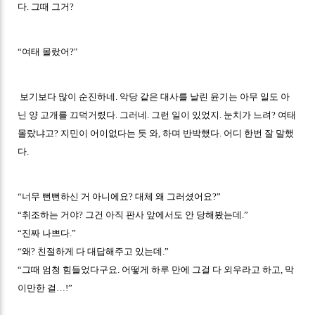
다. 그때 그거?
“여태 몰랐어?"
보기보다 많이 순진하네. 악당 같은 대사를 날린 윤기는 아무 일도 아
닌 양 고개를 끄덕거렸다. 그러네. 그런 일이 있었지. 눈치가 느려? 여태
몰랐냐고? 지민이 어이없다는 듯 와, 하며 반박했다. 어디 한번 잘 말했
다.
“너무 뻔뻔하신 거 아니에요? 대체 왜 그러셨어요?”
“취조하는 거야? 그건 아직 판사 앞에서도 안 당해봤는데.”
“진짜 나쁘다.”
“왜? 친절하게 다 대답해주고 있는데.”
“그때 엄청 힘들었다구요. 어떻게 하루 만에 그걸 다 외우라고 하고, 막
이만한 걸…!”