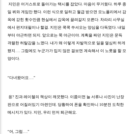
지민은 어거스트로 돌아가는 택시를 잡았다. 마음이 무거웠다. 하루 종
일 뷔와 게임만 했다. 이런 식으로 일하고 월급 받으면 모노폴리에서 감
옥에 갇힌 횟수만큼 현실에서 감옥에 끌려갈지 모른다. 차라리 사무실
에서 편지대필이나 할걸. 지민은 쿡쿡 쑤셔오는 양심을 다독였다. 내일
부터 야근하면 되지. 앞으로는 쭉 야근이야. 계획을 짜던 지민은 문득
격렬한 허탈감을 느꼈다. 내가 왜 이렇게 자발적으로 일을 열심히 하게
됐지…. 그럼에도 누군가가 밉지 않은 걸보면 계속해서 이 노릇을 할 모
양이다.
“다녀왔어요….”
응? 진과 레이첼의 책상이 깨끗했다. 이쯤이면 늘 서류나 사진이 난장
판으로 어질러있기 마련인데. 당황하여 폰을 확인하니 10분전 도착한
메시지가 있다. 지민, 우리 먼저 퇴근해요.
“어, 그럼….”